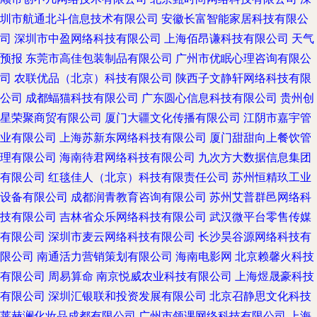
圳市航通北斗信息技术有限公司
安徽长富智能家居科技有限公
司
深圳市中盈网络科技有限公司
上海佰昂谦科技有限公司
天气
预报
东莞市高佳包装制品有限公司
广州市优眠心理咨询有限公
司
农联优品（北京）科技有限公司
陕西子文静轩网络科技有限
公司
成都蝠猫科技有限公司
广东圆心信息科技有限公司
贵州创
星荣聚商贸有限公司
厦门大疆文化传播有限公司
江阴市嘉宇管
业有限公司
上海苏新东网络科技有限公司
厦门甜甜向上餐饮管
理有限公司
海南待君网络科技有限公司
九次方大数据信息集团
有限公司
红毯佳人（北京）科技有限责任公司
苏州恒精玖工业
设备有限公司
成都润青教育咨询有限公司
苏州艾普群邑网络科
技有限公司
吉林省众乐网络科技有限公司
武汉微平台零售传媒
有限公司
深圳市麦云网络科技有限公司
长沙昊谷源网络科技有
限公司
南通活力营销策划有限公司
海南电影网
北京赖馨火科技
有限公司
周易算命
南京悦威农业科技有限公司
上海煜晟豪科技
有限公司
深圳汇银联和投资发展有限公司
北京召静思文化科技
莱赫澜化妆品成都有限公司
广州市领课网络科技有限公司
上海